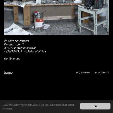
dr peter raneburger
lienzerstraße 10
A-9971 matrei in osttirol
+434875-5519
.
+43664-4444 964
ran@aon.at
home
impressum
datenschutz
Diese Webseite verwendet Cookies, um die Bedienfreundlichkeit zu
OK
erhöhen.