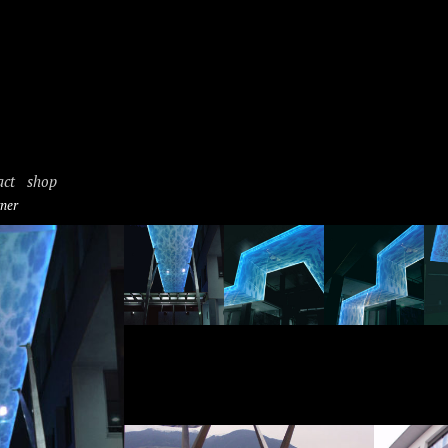
act
shop
tner