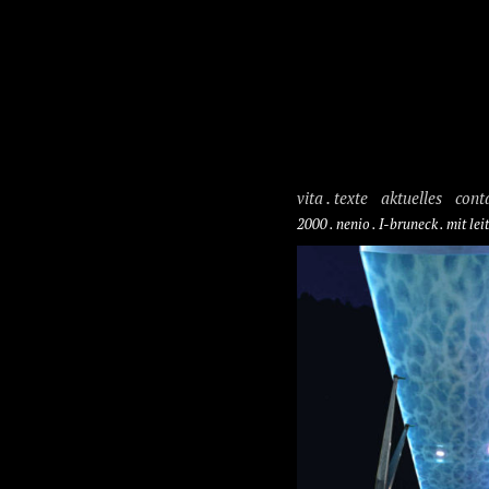
vita . texte
aktuelles
cont
2000 . nenio . I-bruneck . mit lei